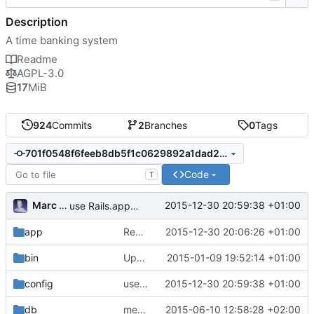
Description
A time banking system
Readme
AGPL-3.0
17
MiB
924
Commits
2
Branches
0
Tags
701f0548f6feeb8db5f1c0629892a1dad2ade37e
Code
T
Marc Anguera Insa
2015-12-30 20:59:38 +01:00
use Rails.application instead of Timeoverflow::Application
app
Report layout: use styles from main layout
2015-12-30 20:06:26 +01:00
bin
Upgrade to Rails 4.2; review app skeleton (
2015-01-09 19:52:14 +01:00
config
use Rails.application instead of Timeoverflow::Application
2015-12-30 20:59:38 +01:00
db
mensajePequeños retoques en el listado de posts y en el footer
2015-06-10 12:58:28 +02:00