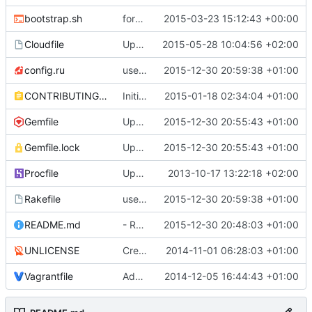
bootstrap.sh
forgot to update comments
2015-03-23 15:12:43 +00:00
Cloudfile
Update production ruby version
2015-05-28 10:04:56 +02:00
config.ru
use Rails.application instead of Timeoverflow::Application
2015-12-30 20:59:38 +01:00
CONTRIBUTING.md
Initialization line for rbenv.
2015-01-18 02:34:04 +01:00
Gemfile
Update to latest rspec-rails (3.4)
2015-12-30 20:55:43 +01:00
Gemfile.lock
Update to latest rspec-rails (3.4)
2015-12-30 20:55:43 +01:00
Procfile
Updates for bootstrap 3.
2013-10-17 13:22:18 +02:00
Rakefile
use Rails.application instead of Timeoverflow::Application
2015-12-30 20:59:38 +01:00
README.md
- Remove rails-erd dependency
2015-12-30 20:48:03 +01:00
UNLICENSE
Create UNLICENSE
2014-11-01 06:28:03 +01:00
Vagrantfile
Added Vagrant support
2014-12-05 16:44:43 +01:00