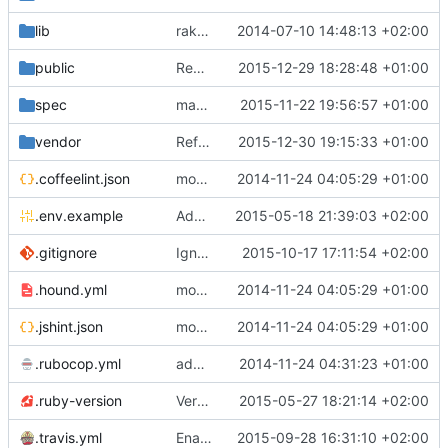
lib
rake-based after-deploy hook - gems are not available outside it
2014-07-10 14:48:13 +02:00
public
Remove more unused images and default public/index.html
2015-12-29 18:28:48 +01:00
spec
make Hound happy
2015-11-22 19:56:57 +01:00
vendor
Refactor assets-pipeline:
2015-12-30 19:15:33 +01:00
.coffeelint.json
moved linters config to the root so they are used not only by hound
2014-11-24 04:05:29 +01:00
.env.example
Adding .env example as a guide to use local .env file with gem dotenv-rails.
2015-05-18 21:39:03 +02:00
.gitignore
Ignore CTAGS generated files
2015-10-17 17:11:54 +02:00
.hound.yml
moved linters config to the root so they are used not only by hound
2014-11-24 04:05:29 +01:00
.jshint.json
moved linters config to the root so they are used not only by hound
2014-11-24 04:05:29 +01:00
.rubocop.yml
added hound rubocop config by default
2014-11-24 04:31:23 +01:00
.ruby-version
Very beautiful login page - upgrade ruby and add slim
2015-05-27 18:21:14 +02:00
.travis.yml
Enable Elasticsearch on CI
2015-09-28 16:31:10 +02:00