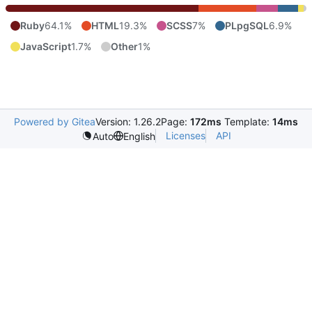
Ruby
64.1%
HTML
19.3%
SCSS
7%
PLpgSQL
6.9%
JavaScript
1.7%
Other
1%
Powered by Gitea
Version: 1.26.2
Page:
172ms
Template:
14ms
Licenses
API
Auto
English