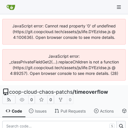
JavaScript error: Cannot read property '0' of undefined
(https://git.coopcloud.tech/assets/js/iife.DYEzIdse.js @
4:100636). Open browser console to see more details.
JavaScript error:
_classPrivateFieldGet2(...).replaceChildren is not a function
(https://git.coopcloud.tech/assets/js/iife.DYEzIdse.js @
4:89257). Open browser console to see more details. (28)
coop-cloud-chaos-patchs
/
timeoverflow
0
0
0
Code
Issues
Pull Requests
Actions
S