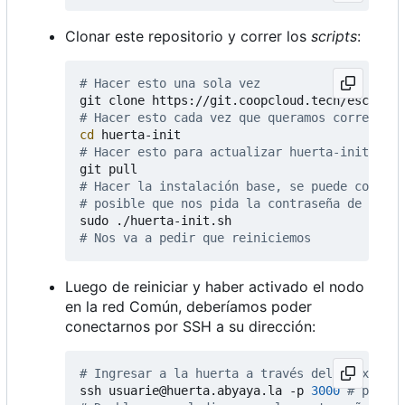
Clonar este repositorio y correr los
scripts
:
# Hacer esto una sola vez
# Hacer esto cada vez que queramos correr un 
cd
# Hacer esto para actualizar huerta-init
# Hacer la instalación base, se puede correr 
# posible que nos pida la contraseña de cifra
# Nos va a pedir que reiniciemos
Luego de reiniciar y haber activado el nodo
en la red Común, deberíamos poder
conectarnos por SSH a su dirección:
# Ingresar a la huerta a través del proxy
ssh usuarie@huerta.abyaya.la -p 
3000
# puerto