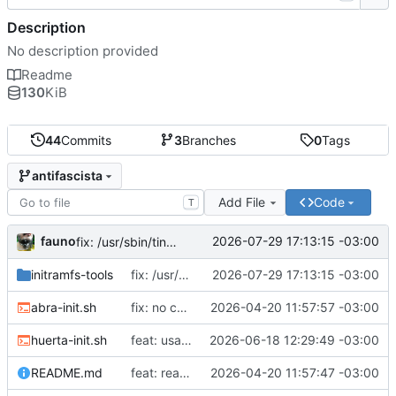
Description
No description provided
Readme
130
KiB
44
Commits
3
Branches
0
Tags
antifascista
Add File
Code
T
fauno
2026-07-29 17:13:15 -03:00
fix: /usr/sbin/tinc no existe
initramfs-tools
fix: /usr/sbin/tinc no existe
2026-07-29 17:13:15 -03:00
abra-init.sh
fix: no correr como root
2026-04-20 11:57:57 -03:00
huerta-init.sh
feat: usar proveedores alternativos de dns
2026-06-18 12:29:49 -03:00
README.md
feat: readme
2026-04-20 11:57:47 -03:00