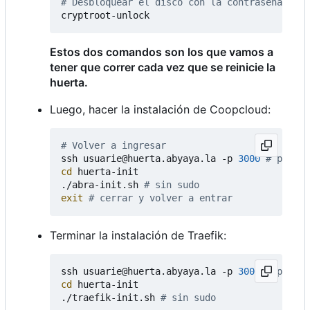
# Desbloquear el disco con la contraseña de c
Estos dos comandos son los que vamos a
tener que correr cada vez que se reinicie la
huerta.
Luego, hacer la instalación de Coopcloud:
# Volver a ingresar
ssh usuarie@huerta.abyaya.la -p 
3000
# puerto
cd
 huerta-init

./abra-init.sh 
# sin sudo
exit
# cerrar y volver a entrar
Terminar la instalación de Traefik:
ssh usuarie@huerta.abyaya.la -p 
3000
# puerto
cd
 huerta-init

./traefik-init.sh 
# sin sudo