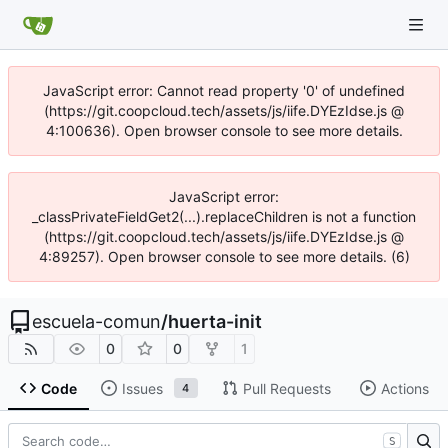
JavaScript error: Cannot read property '0' of undefined
(https://git.coopcloud.tech/assets/js/iife.DYEzIdse.js @
4:100636). Open browser console to see more details.
JavaScript error:
_classPrivateFieldGet2(...).replaceChildren is not a function
(https://git.coopcloud.tech/assets/js/iife.DYEzIdse.js @
4:89257). Open browser console to see more details. (6)
escuela-comun
/
huerta-init
0
0
1
Code
Issues
Pull Requests
Actions
4
S