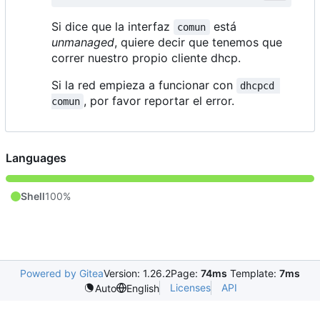
Si dice que la interfaz
está
comun
unmanaged
, quiere decir que tenemos que
correr nuestro propio cliente dhcp.
Si la red empieza a funcionar con
dhcpcd 
, por favor reportar el error.
comun
Languages
Shell
100%
Powered by Gitea
Version: 1.26.2
Page:
74ms
Template:
7ms
Licenses
API
Auto
English