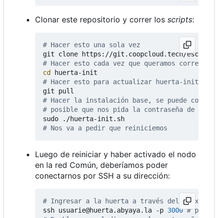
Clonar este repositorio y correr los
scripts
:
# Hacer esto una sola vez
# Hacer esto cada vez que queramos correr un 
cd
# Hacer esto para actualizar huerta-init
# Hacer la instalación base, se puede correr 
# posible que nos pida la contraseña de cifra
# Nos va a pedir que reiniciemos
Luego de reiniciar y haber activado el nodo
en la red Común, deberíamos poder
conectarnos por SSH a su dirección:
# Ingresar a la huerta a través del proxy
ssh usuarie@huerta.abyaya.la -p 
3000
# puerto