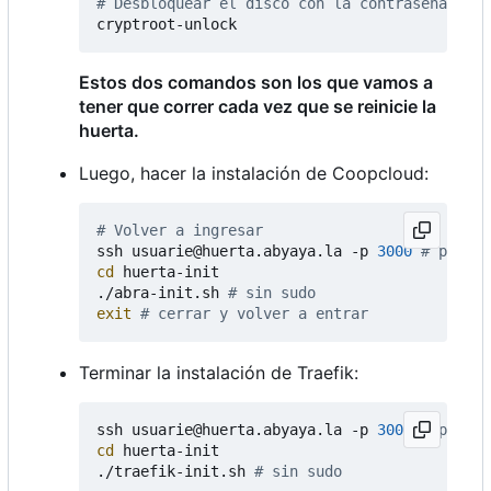
# Desbloquear el disco con la contraseña de c
Estos dos comandos son los que vamos a
tener que correr cada vez que se reinicie la
huerta.
Luego, hacer la instalación de Coopcloud:
# Volver a ingresar
ssh usuarie@huerta.abyaya.la -p 
3000
# puerto
cd
 huerta-init

./abra-init.sh 
# sin sudo
exit
# cerrar y volver a entrar
Terminar la instalación de Traefik:
ssh usuarie@huerta.abyaya.la -p 
3000
# puerto
cd
 huerta-init

./traefik-init.sh 
# sin sudo