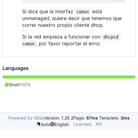
Si dice que la interfaz
está
comun
unmanaged
, quiere decir que tenemos que
correr nuestro propio cliente dhcp.
Si la red empieza a funcionar con
dhcpcd 
, por favor reportar el error.
comun
Languages
Shell
100%
Powered by Gitea
Version: 1.26.2
Page:
67ms
Template:
3ms
Licenses
API
Auto
English