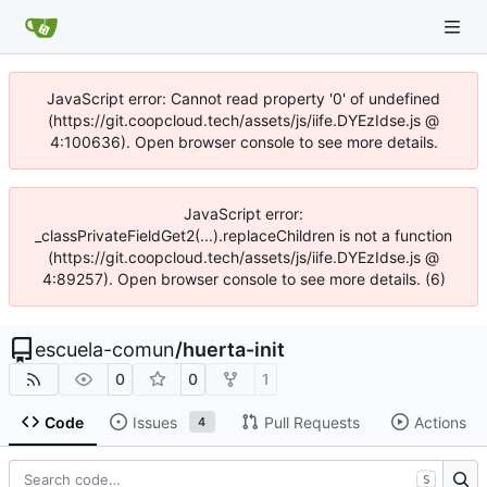
JavaScript error: Cannot read property '0' of undefined
(https://git.coopcloud.tech/assets/js/iife.DYEzIdse.js @
4:100636). Open browser console to see more details.
JavaScript error:
_classPrivateFieldGet2(...).replaceChildren is not a function
(https://git.coopcloud.tech/assets/js/iife.DYEzIdse.js @
4:89257). Open browser console to see more details. (6)
escuela-comun
/
huerta-init
0
0
1
Code
Issues
Pull Requests
Actions
4
S