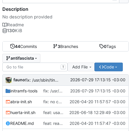
Description
No description provided
Readme
130
KiB
44
Commits
3
Branches
0
Tags
antifascista
Add File
Code
T
fauno
2026-07-29 17:13:15 -03:00
fix: /usr/sbin/tinc no existe
initramfs-tools
fix: /usr/sbin/tinc no existe
2026-07-29 17:13:15 -03:00
abra-init.sh
fix: no correr como root
2026-04-20 11:57:57 -03:00
huerta-init.sh
feat: usar proveedores alternativos de dns
2026-06-18 12:29:49 -03:00
README.md
feat: readme
2026-04-20 11:57:47 -03:00