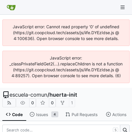
JavaScript error: Cannot read property '0' of undefined
(https://git.coopcloud.tech/assets/js/iife.DYEzIdse.js @
4:100636). Open browser console to see more details.
JavaScript error:
_classPrivateFieldGet2(...).replaceChildren is not a function
(https://git.coopcloud.tech/assets/js/iife.DYEzIdse.js @
4:89257). Open browser console to see more details. (6)
escuela-comun
/
huerta-init
0
0
1
Code
Issues
Pull Requests
Actions
4
S