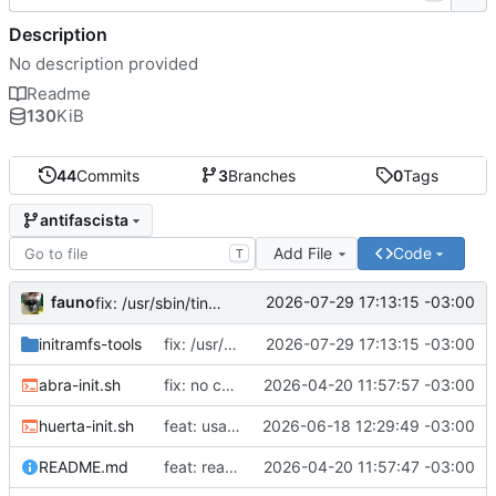
Description
No description provided
Readme
130
KiB
44
Commits
3
Branches
0
Tags
antifascista
Add File
Code
T
fauno
2026-07-29 17:13:15 -03:00
fix: /usr/sbin/tinc no existe
initramfs-tools
fix: /usr/sbin/tinc no existe
2026-07-29 17:13:15 -03:00
abra-init.sh
fix: no correr como root
2026-04-20 11:57:57 -03:00
huerta-init.sh
feat: usar proveedores alternativos de dns
2026-06-18 12:29:49 -03:00
README.md
feat: readme
2026-04-20 11:57:47 -03:00