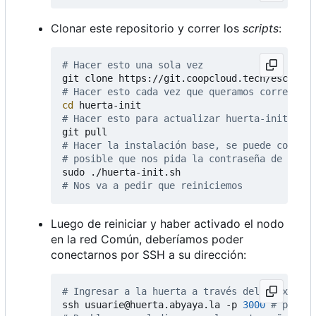
Clonar este repositorio y correr los
scripts
:
# Hacer esto una sola vez
# Hacer esto cada vez que queramos correr un 
cd
# Hacer esto para actualizar huerta-init
# Hacer la instalación base, se puede correr 
# posible que nos pida la contraseña de cifra
# Nos va a pedir que reiniciemos
Luego de reiniciar y haber activado el nodo
en la red Común, deberíamos poder
conectarnos por SSH a su dirección:
# Ingresar a la huerta a través del proxy
ssh usuarie@huerta.abyaya.la -p 
3000
# puerto