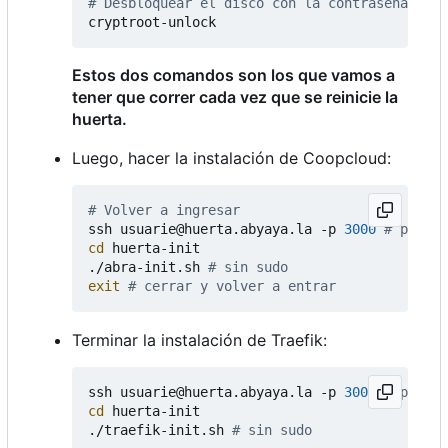
# Desbloquear el disco con la contraseña de c
Estos dos comandos son los que vamos a
tener que correr cada vez que se reinicie la
huerta.
Luego, hacer la instalación de Coopcloud:
# Volver a ingresar
ssh usuarie@huerta.abyaya.la -p 
3000
# puerto
cd
 huerta-init

./abra-init.sh 
# sin sudo
exit
# cerrar y volver a entrar
Terminar la instalación de Traefik:
ssh usuarie@huerta.abyaya.la -p 
3000
# puerto
cd
 huerta-init

./traefik-init.sh 
# sin sudo