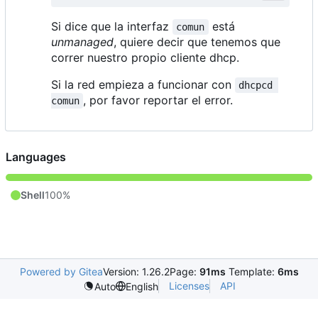
Si dice que la interfaz
está
comun
unmanaged
, quiere decir que tenemos que
correr nuestro propio cliente dhcp.
Si la red empieza a funcionar con
dhcpcd 
, por favor reportar el error.
comun
Languages
Shell
100%
Powered by Gitea
Version: 1.26.2
Page:
91ms
Template:
6ms
Licenses
API
Auto
English