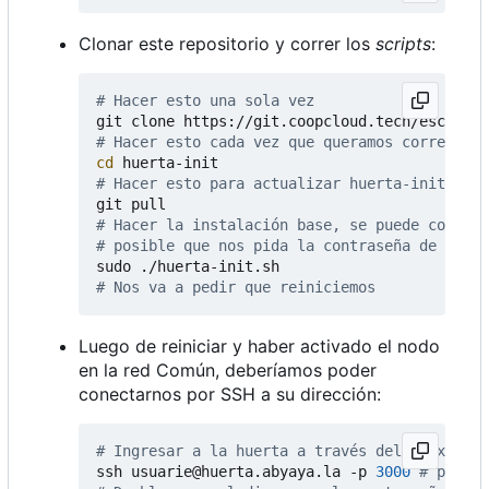
Clonar este repositorio y correr los
scripts
:
# Hacer esto una sola vez
# Hacer esto cada vez que queramos correr un 
cd
# Hacer esto para actualizar huerta-init
# Hacer la instalación base, se puede correr 
# posible que nos pida la contraseña de cifra
# Nos va a pedir que reiniciemos
Luego de reiniciar y haber activado el nodo
en la red Común, deberíamos poder
conectarnos por SSH a su dirección:
# Ingresar a la huerta a través del proxy
ssh usuarie@huerta.abyaya.la -p 
3000
# puerto