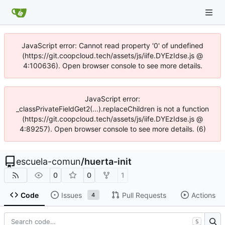
JavaScript error: Cannot read property '0' of undefined
(https://git.coopcloud.tech/assets/js/iife.DYEzIdse.js @
4:100636). Open browser console to see more details.
JavaScript error:
_classPrivateFieldGet2(...).replaceChildren is not a function
(https://git.coopcloud.tech/assets/js/iife.DYEzIdse.js @
4:89257). Open browser console to see more details. (6)
escuela-comun
/
huerta-init
0
0
1
Code
Issues
Pull Requests
Actions
4
S