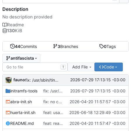
Description
No description provided
Readme
130
KiB
44
Commits
3
Branches
0
Tags
antifascista
Add File
Code
T
fauno
2026-07-29 17:13:15 -03:00
fix: /usr/sbin/tinc no existe
initramfs-tools
fix: /usr/sbin/tinc no existe
2026-07-29 17:13:15 -03:00
abra-init.sh
fix: no correr como root
2026-04-20 11:57:57 -03:00
huerta-init.sh
feat: usar proveedores alternativos de dns
2026-06-18 12:29:49 -03:00
README.md
feat: readme
2026-04-20 11:57:47 -03:00