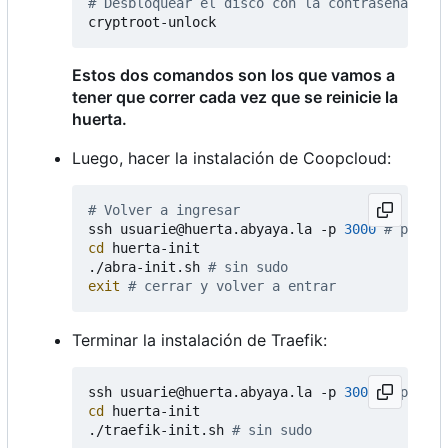
# Desbloquear el disco con la contraseña de c
Estos dos comandos son los que vamos a
tener que correr cada vez que se reinicie la
huerta.
Luego, hacer la instalación de Coopcloud:
# Volver a ingresar
ssh usuarie@huerta.abyaya.la -p 
3000
# puerto
cd
 huerta-init

./abra-init.sh 
# sin sudo
exit
# cerrar y volver a entrar
Terminar la instalación de Traefik:
ssh usuarie@huerta.abyaya.la -p 
3000
# puerto
cd
 huerta-init

./traefik-init.sh 
# sin sudo