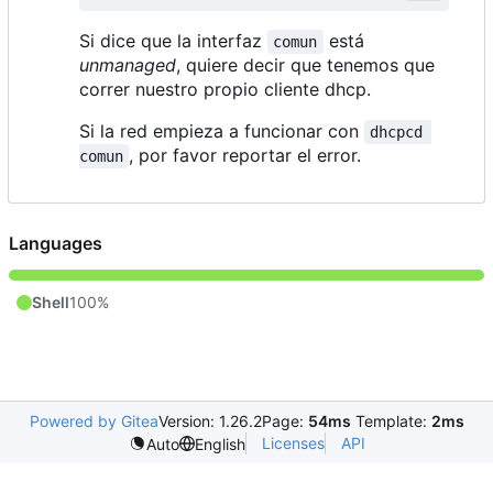
Si dice que la interfaz
está
comun
unmanaged
, quiere decir que tenemos que
correr nuestro propio cliente dhcp.
Si la red empieza a funcionar con
dhcpcd 
, por favor reportar el error.
comun
Languages
Shell
100%
Powered by Gitea
Version: 1.26.2
Page:
54ms
Template:
2ms
Licenses
API
Auto
English