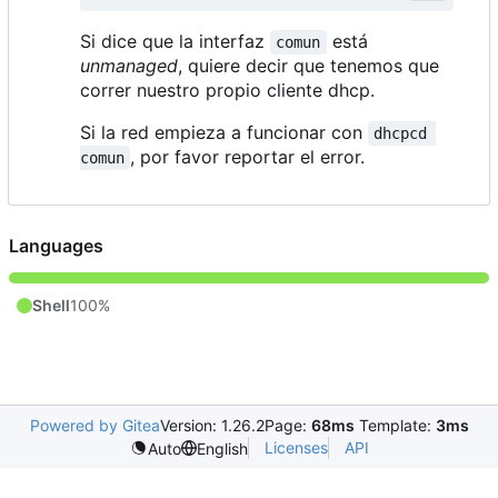
Si dice que la interfaz
está
comun
unmanaged
, quiere decir que tenemos que
correr nuestro propio cliente dhcp.
Si la red empieza a funcionar con
dhcpcd 
, por favor reportar el error.
comun
Languages
Shell
100%
Powered by Gitea
Version: 1.26.2
Page:
68ms
Template:
3ms
Licenses
API
Auto
English