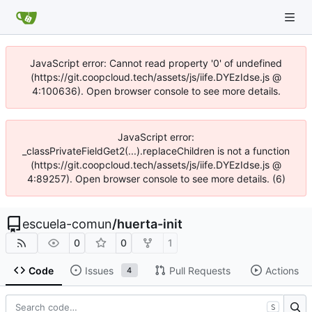
JavaScript error: Cannot read property '0' of undefined
(https://git.coopcloud.tech/assets/js/iife.DYEzIdse.js @
4:100636). Open browser console to see more details.
JavaScript error:
_classPrivateFieldGet2(...).replaceChildren is not a function
(https://git.coopcloud.tech/assets/js/iife.DYEzIdse.js @
4:89257). Open browser console to see more details. (6)
escuela-comun
/
huerta-init
0
0
1
Code
Issues
Pull Requests
Actions
4
S