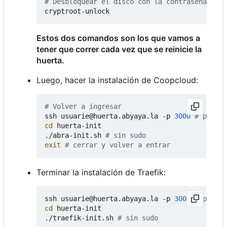
# Desbloquear el disco con la contraseña de c
Estos dos comandos son los que vamos a
tener que correr cada vez que se reinicie la
huerta.
Luego, hacer la instalación de Coopcloud:
# Volver a ingresar
ssh usuarie@huerta.abyaya.la -p 
3000
# puerto
cd
 huerta-init

./abra-init.sh 
# sin sudo
exit
# cerrar y volver a entrar
Terminar la instalación de Traefik:
ssh usuarie@huerta.abyaya.la -p 
3000
# puerto
cd
 huerta-init

./traefik-init.sh 
# sin sudo