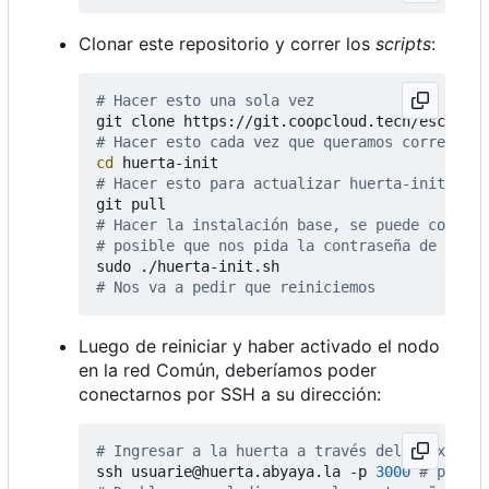
Clonar este repositorio y correr los
scripts
:
# Hacer esto una sola vez
# Hacer esto cada vez que queramos correr un 
cd
# Hacer esto para actualizar huerta-init
# Hacer la instalación base, se puede correr 
# posible que nos pida la contraseña de cifra
# Nos va a pedir que reiniciemos
Luego de reiniciar y haber activado el nodo
en la red Común, deberíamos poder
conectarnos por SSH a su dirección:
# Ingresar a la huerta a través del proxy
ssh usuarie@huerta.abyaya.la -p 
3000
# puerto