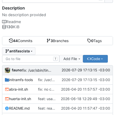
Description
No description provided
Readme
130
KiB
44
Commits
3
Branches
0
Tags
antifascista
Add File
Code
T
fauno
2026-07-29 17:13:15 -03:00
fix: /usr/sbin/tinc no existe
initramfs-tools
fix: /usr/sbin/tinc no existe
2026-07-29 17:13:15 -03:00
abra-init.sh
fix: no correr como root
2026-04-20 11:57:57 -03:00
huerta-init.sh
feat: usar proveedores alternativos de dns
2026-06-18 12:29:49 -03:00
README.md
feat: readme
2026-04-20 11:57:47 -03:00