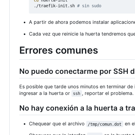
cd
 huerta-init

./traefik-init.sh 
# sin sudo
A partir de ahora podemos instalar aplicacio
Cada vez que reinicie la huerta tendremos qu
Errores comunes
No puedo conectarme por SSH de
Es posible que tarde unos minutos en terminar de i
ingresar a la huerta or
, reportar el problema.
ssh
No hay conexión a la huerta a tr
Chequear que el archivo
en e
/tmp/comun.dot