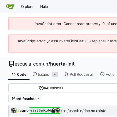
Explore
Help
JavaScript error: Cannot read property '0' of un
JavaScript error: _classPrivateFieldGet2(...).replaceChildr
escuela-comun
/
huerta-init
Code
Issues
Pull Requests
Action
4
44
Commits
antifascista
fauno
fix: /usr/sbin/tinc no existe
e3e20ab1dd