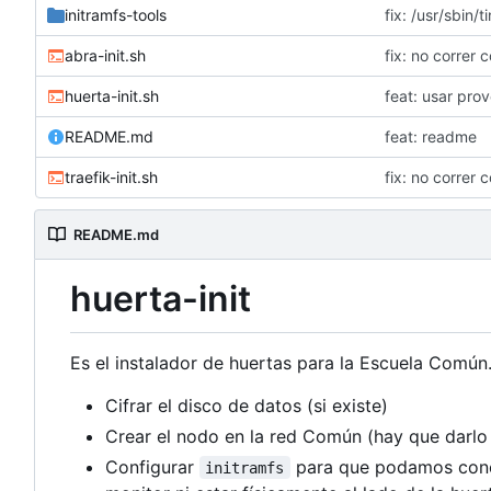
initramfs-tools
fix: /usr/sbin/t
abra-init.sh
fix: no correr 
huerta-init.sh
feat: usar pro
README.md
feat: readme
traefik-init.sh
fix: no correr 
README.md
huerta-init
Es el instalador de huertas para la Escuela Común.
Cifrar el disco de datos (si existe)
Crear el nodo en la red Común (hay que darlo 
Configurar
para que podamos conec
initramfs