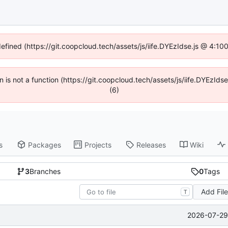
defined (https://git.coopcloud.tech/assets/js/iife.DYEzIdse.js @ 4:1
en is not a function (https://git.coopcloud.tech/assets/js/iife.DYEzI
(6)
s
Packages
Projects
Releases
Wiki
3
Branches
0
Tags
Add Fil
T
2026-07-29 