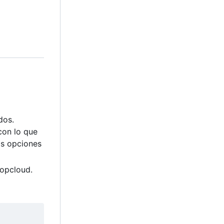
dos.
con lo que
as opciones
oopcloud.