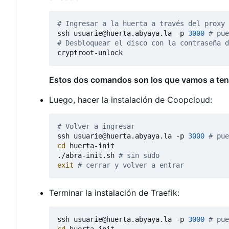
# Ingresar a la huerta a través del proxy
ssh usuarie@huerta.abyaya.la -p 
3000
# pue
# Desbloquear el disco con la contraseña d
Estos dos comandos son los que vamos a tener
Luego, hacer la instalación de Coopcloud:
# Volver a ingresar
ssh usuarie@huerta.abyaya.la -p 
3000
# pue
cd
 huerta-init

./abra-init.sh 
# sin sudo
exit
# cerrar y volver a entrar
Terminar la instalación de Traefik:
ssh usuarie@huerta.abyaya.la -p 
3000
# pue