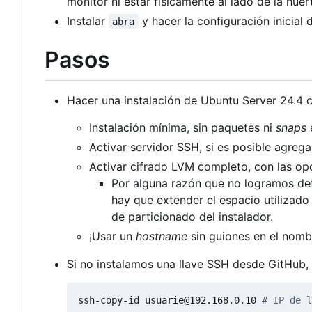
monitor ni estar físicamente al lado de la huer
Instalar
y hacer la configuración inicial
abra
Pasos
Hacer una instalación de Ubuntu Server 24.4 c
Instalación mínima, sin paquetes ni
snaps
e
Activar servidor SSH, si es posible agreg
Activar cifrado LVM completo, con las opc
Por alguna razón que no logramos de
hay que extender el espacio utilizad
de particionado del instalador.
¡Usar un
hostname
sin guiones en el nomb
Si no instalamos una llave SSH desde GitHub,
ssh-copy-id usuarie@192.168.0.10 
# IP de l