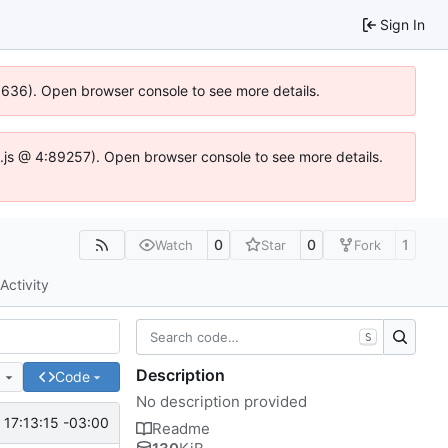
Sign In
00636). Open browser console to see more details.
dse.js @ 4:89257). Open browser console to see more details.
0
0
1
Watch
Star
Fork
Activity
S
Description
e
Code
No description provided
17:13:15 -03:00
Readme