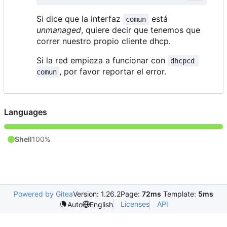
Si dice que la interfaz
está
comun
unmanaged
, quiere decir que tenemos que
correr nuestro propio cliente dhcp.
Si la red empieza a funcionar con
dhcpcd 
, por favor reportar el error.
comun
Languages
Shell
100%
Powered by Gitea
Version: 1.26.2
Page:
72ms
Template:
5ms
Licenses
API
Auto
English