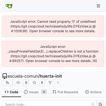
JavaScript error: Cannot read property '0' of undefined
(https://git.coopcloud.tech/assets/js/iife.DYEzIdse.js @
4:100636). Open browser console to see more details.
JavaScript error:
_classPrivateFieldGet2(...).replaceChildren is not a function
(https://git.coopcloud.tech/assets/js/iife.DYEzIdse.js @
4:89257). Open browser console to see more details. (6)
escuela-comun
/
huerta-init
0
0
1
Code
Issues
Pull Requests
Actions
4
S