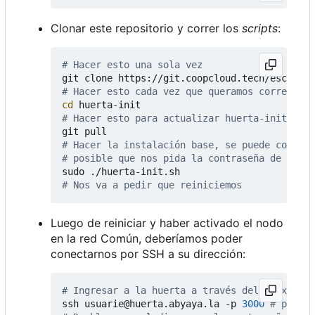
Clonar este repositorio y correr los
scripts
:
# Hacer esto una sola vez
# Hacer esto cada vez que queramos correr un 
cd
# Hacer esto para actualizar huerta-init
# Hacer la instalación base, se puede correr 
# posible que nos pida la contraseña de cifra
# Nos va a pedir que reiniciemos
Luego de reiniciar y haber activado el nodo
en la red Común, deberíamos poder
conectarnos por SSH a su dirección:
# Ingresar a la huerta a través del proxy
ssh usuarie@huerta.abyaya.la -p 
3000
# puerto