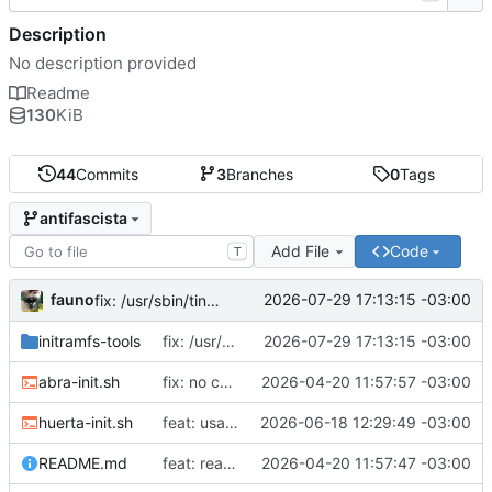
Description
No description provided
Readme
130
KiB
44
Commits
3
Branches
0
Tags
antifascista
Add File
Code
T
fauno
2026-07-29 17:13:15 -03:00
fix: /usr/sbin/tinc no existe
initramfs-tools
fix: /usr/sbin/tinc no existe
2026-07-29 17:13:15 -03:00
abra-init.sh
fix: no correr como root
2026-04-20 11:57:57 -03:00
huerta-init.sh
feat: usar proveedores alternativos de dns
2026-06-18 12:29:49 -03:00
README.md
feat: readme
2026-04-20 11:57:47 -03:00