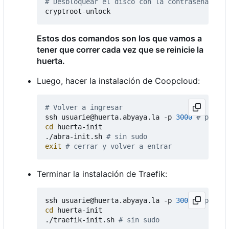
# Desbloquear el disco con la contraseña de c
Estos dos comandos son los que vamos a
tener que correr cada vez que se reinicie la
huerta.
Luego, hacer la instalación de Coopcloud:
# Volver a ingresar
ssh usuarie@huerta.abyaya.la -p 
3000
# puerto
cd
 huerta-init

./abra-init.sh 
# sin sudo
exit
# cerrar y volver a entrar
Terminar la instalación de Traefik:
ssh usuarie@huerta.abyaya.la -p 
3000
# puerto
cd
 huerta-init

./traefik-init.sh 
# sin sudo