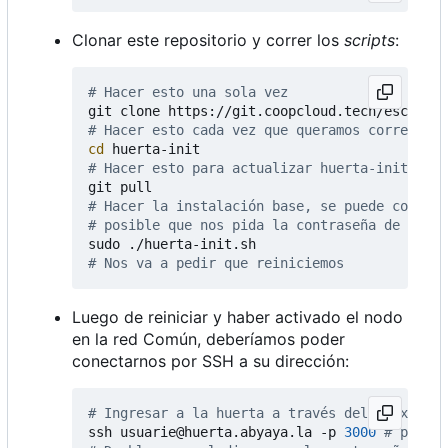
Clonar este repositorio y correr los
scripts
:
# Hacer esto una sola vez
# Hacer esto cada vez que queramos correr un 
cd
# Hacer esto para actualizar huerta-init
# Hacer la instalación base, se puede correr 
# posible que nos pida la contraseña de cifra
# Nos va a pedir que reiniciemos
Luego de reiniciar y haber activado el nodo
en la red Común, deberíamos poder
conectarnos por SSH a su dirección:
# Ingresar a la huerta a través del proxy
ssh usuarie@huerta.abyaya.la -p 
3000
# puerto