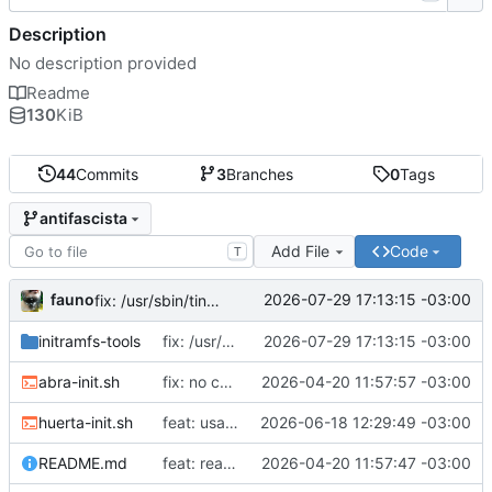
Description
No description provided
Readme
130
KiB
44
Commits
3
Branches
0
Tags
antifascista
Add File
Code
T
fauno
2026-07-29 17:13:15 -03:00
fix: /usr/sbin/tinc no existe
initramfs-tools
fix: /usr/sbin/tinc no existe
2026-07-29 17:13:15 -03:00
abra-init.sh
fix: no correr como root
2026-04-20 11:57:57 -03:00
huerta-init.sh
feat: usar proveedores alternativos de dns
2026-06-18 12:29:49 -03:00
README.md
feat: readme
2026-04-20 11:57:47 -03:00