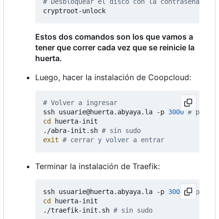
# Desbloquear el disco con la contraseña de c
Estos dos comandos son los que vamos a
tener que correr cada vez que se reinicie la
huerta.
Luego, hacer la instalación de Coopcloud:
# Volver a ingresar
ssh usuarie@huerta.abyaya.la -p 
3000
# puerto
cd
 huerta-init

./abra-init.sh 
# sin sudo
exit
# cerrar y volver a entrar
Terminar la instalación de Traefik:
ssh usuarie@huerta.abyaya.la -p 
3000
# puerto
cd
 huerta-init

./traefik-init.sh 
# sin sudo