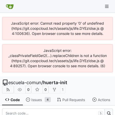
JavaScript error: Cannot read property '0' of undefined
(https://git.coopcloud.tech/assets/js/iife.DYEzIdse.js @
4:100636). Open browser console to see more details.
JavaScript error:
_classPrivateFieldGet2(...).replaceChildren is not a function
(https://git.coopcloud.tech/assets/js/iife.DYEzIdse.js @
4:89257). Open browser console to see more details. (6)
escuela-comun
/
huerta-init
0
0
1
Code
Issues
Pull Requests
Actions
4
S