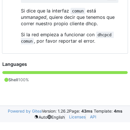
Si dice que la interfaz
está
comun
unmanaged
, quiere decir que tenemos que
correr nuestro propio cliente dhcp.
Si la red empieza a funcionar con
dhcpcd 
, por favor reportar el error.
comun
Languages
Shell
100%
Powered by Gitea
Version: 1.26.2
Page:
43ms
Template:
4ms
Licenses
API
Auto
English