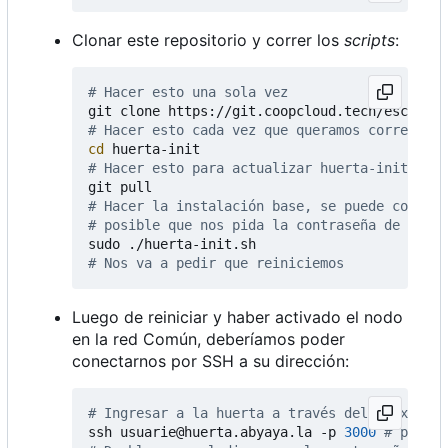
Clonar este repositorio y correr los
scripts
:
# Hacer esto una sola vez
# Hacer esto cada vez que queramos correr un 
cd
# Hacer esto para actualizar huerta-init
# Hacer la instalación base, se puede correr 
# posible que nos pida la contraseña de cifra
# Nos va a pedir que reiniciemos
Luego de reiniciar y haber activado el nodo
en la red Común, deberíamos poder
conectarnos por SSH a su dirección:
# Ingresar a la huerta a través del proxy
ssh usuarie@huerta.abyaya.la -p 
3000
# puerto