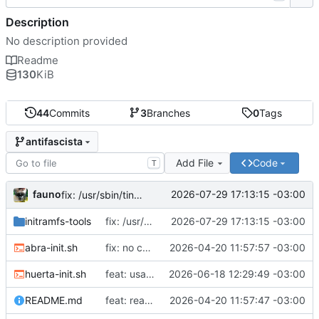
Description
No description provided
Readme
130
KiB
44
Commits
3
Branches
0
Tags
antifascista
Add File
Code
T
fauno
2026-07-29 17:13:15 -03:00
fix: /usr/sbin/tinc no existe
initramfs-tools
fix: /usr/sbin/tinc no existe
2026-07-29 17:13:15 -03:00
abra-init.sh
fix: no correr como root
2026-04-20 11:57:57 -03:00
huerta-init.sh
feat: usar proveedores alternativos de dns
2026-06-18 12:29:49 -03:00
README.md
feat: readme
2026-04-20 11:57:47 -03:00