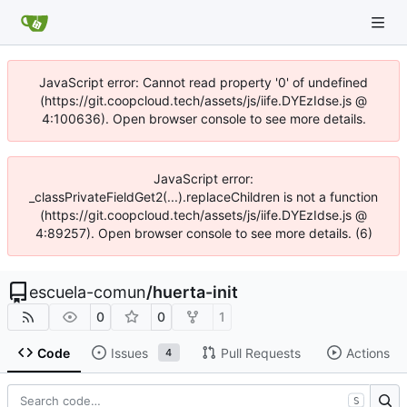
JavaScript error: Cannot read property '0' of undefined
(https://git.coopcloud.tech/assets/js/iife.DYEzIdse.js @
4:100636). Open browser console to see more details.
JavaScript error:
_classPrivateFieldGet2(...).replaceChildren is not a function
(https://git.coopcloud.tech/assets/js/iife.DYEzIdse.js @
4:89257). Open browser console to see more details. (6)
escuela-comun
/
huerta-init
0
0
1
Code
Issues
Pull Requests
Actions
4
S