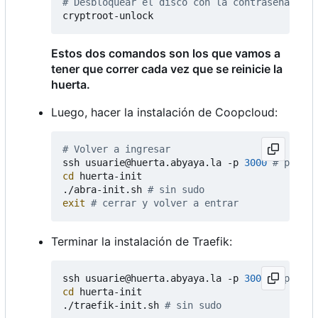
# Desbloquear el disco con la contraseña de c
Estos dos comandos son los que vamos a
tener que correr cada vez que se reinicie la
huerta.
Luego, hacer la instalación de Coopcloud:
# Volver a ingresar
ssh usuarie@huerta.abyaya.la -p 
3000
# puerto
cd
 huerta-init

./abra-init.sh 
# sin sudo
exit
# cerrar y volver a entrar
Terminar la instalación de Traefik:
ssh usuarie@huerta.abyaya.la -p 
3000
# puerto
cd
 huerta-init

./traefik-init.sh 
# sin sudo