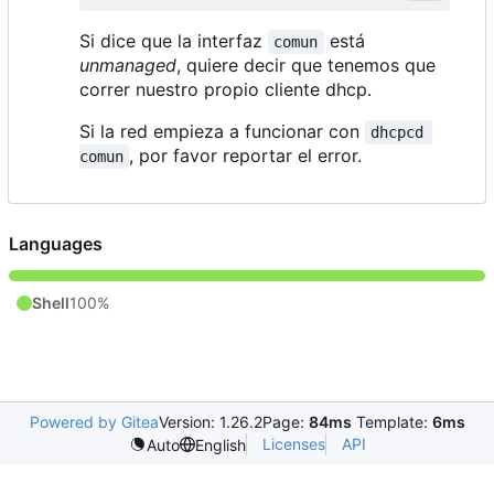
Si dice que la interfaz
está
comun
unmanaged
, quiere decir que tenemos que
correr nuestro propio cliente dhcp.
Si la red empieza a funcionar con
dhcpcd 
, por favor reportar el error.
comun
Languages
Shell
100%
Powered by Gitea
Version: 1.26.2
Page:
84ms
Template:
6ms
Licenses
API
Auto
English