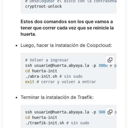
# Desbloquear el disco con la contraseña de c
Estos dos comandos son los que vamos a
tener que correr cada vez que se reinicie la
huerta.
Luego, hacer la instalación de Coopcloud:
# Volver a ingresar
ssh usuarie@huerta.abyaya.la -p 
3000
# puerto
cd
 huerta-init

./abra-init.sh 
# sin sudo
exit
# cerrar y volver a entrar
Terminar la instalación de Traefik:
ssh usuarie@huerta.abyaya.la -p 
3000
# puerto
cd
 huerta-init

./traefik-init.sh 
# sin sudo