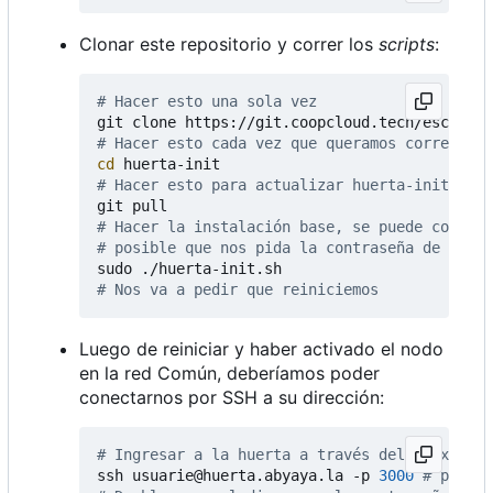
Clonar este repositorio y correr los
scripts
:
# Hacer esto una sola vez
# Hacer esto cada vez que queramos correr un 
cd
# Hacer esto para actualizar huerta-init
# Hacer la instalación base, se puede correr 
# posible que nos pida la contraseña de cifra
# Nos va a pedir que reiniciemos
Luego de reiniciar y haber activado el nodo
en la red Común, deberíamos poder
conectarnos por SSH a su dirección:
# Ingresar a la huerta a través del proxy
ssh usuarie@huerta.abyaya.la -p 
3000
# puerto