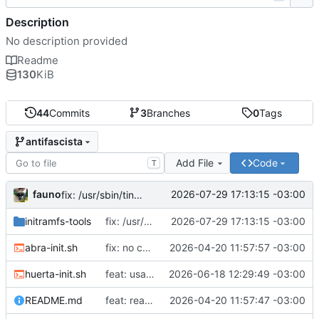
Description
No description provided
Readme
130
KiB
44
Commits
3
Branches
0
Tags
antifascista
Add File
Code
T
fauno
2026-07-29 17:13:15 -03:00
fix: /usr/sbin/tinc no existe
initramfs-tools
fix: /usr/sbin/tinc no existe
2026-07-29 17:13:15 -03:00
abra-init.sh
fix: no correr como root
2026-04-20 11:57:57 -03:00
huerta-init.sh
feat: usar proveedores alternativos de dns
2026-06-18 12:29:49 -03:00
README.md
feat: readme
2026-04-20 11:57:47 -03:00