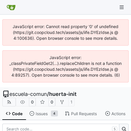
JavaScript error: Cannot read property '0' of undefined
(https://git.coopcloud.tech/assets/js/iife.DYEzIdse.js @
4:100636). Open browser console to see more details.
JavaScript error:
_classPrivateFieldGet2(...).replaceChildren is not a function
(https://git.coopcloud.tech/assets/js/iife.DYEzIdse.js @
4:89257). Open browser console to see more details. (6)
escuela-comun
/
huerta-init
0
0
1
Code
Issues
Pull Requests
Actions
4
S