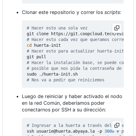
Clonar este repositorio y correr los
scripts
:
# Hacer esto una sola vez
# Hacer esto cada vez que queramos correr un 
cd
# Hacer esto para actualizar huerta-init
# Hacer la instalación base, se puede correr 
# posible que nos pida la contraseña de cifra
# Nos va a pedir que reiniciemos
Luego de reiniciar y haber activado el nodo
en la red Común, deberíamos poder
conectarnos por SSH a su dirección:
# Ingresar a la huerta a través del proxy
ssh usuarie@huerta.abyaya.la -p 
3000
# puerto