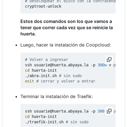
# Desbloquear el disco con la contraseña de c
Estos dos comandos son los que vamos a
tener que correr cada vez que se reinicie la
huerta.
Luego, hacer la instalación de Coopcloud:
# Volver a ingresar
ssh usuarie@huerta.abyaya.la -p 
3000
# puerto
cd
 huerta-init

./abra-init.sh 
# sin sudo
exit
# cerrar y volver a entrar
Terminar la instalación de Traefik:
ssh usuarie@huerta.abyaya.la -p 
3000
# puerto
cd
 huerta-init

./traefik-init.sh 
# sin sudo