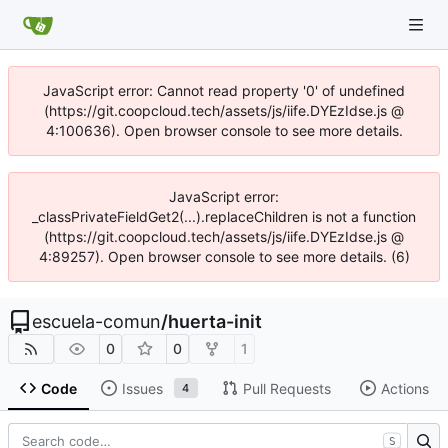
JavaScript error: Cannot read property '0' of undefined
(https://git.coopcloud.tech/assets/js/iife.DYEzIdse.js @
4:100636). Open browser console to see more details.
JavaScript error:
_classPrivateFieldGet2(...).replaceChildren is not a function
(https://git.coopcloud.tech/assets/js/iife.DYEzIdse.js @
4:89257). Open browser console to see more details. (6)
escuela-comun
/
huerta-init
0
0
1
Code
Issues
Pull Requests
Actions
4
S