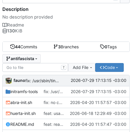
Description
No description provided
Readme
130
KiB
44
Commits
3
Branches
0
Tags
antifascista
Add File
Code
T
fauno
2026-07-29 17:13:15 -03:00
fix: /usr/sbin/tinc no existe
initramfs-tools
fix: /usr/sbin/tinc no existe
2026-07-29 17:13:15 -03:00
abra-init.sh
fix: no correr como root
2026-04-20 11:57:57 -03:00
huerta-init.sh
feat: usar proveedores alternativos de dns
2026-06-18 12:29:49 -03:00
README.md
feat: readme
2026-04-20 11:57:47 -03:00