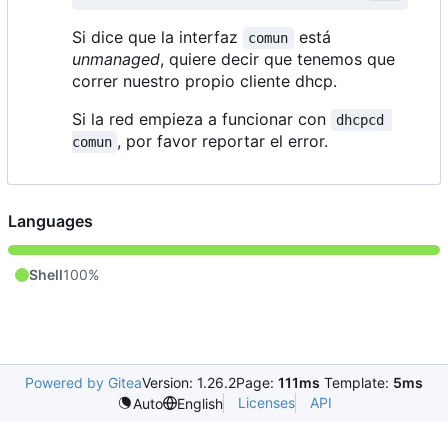
Si dice que la interfaz
está
comun
unmanaged
, quiere decir que tenemos que
correr nuestro propio cliente dhcp.
Si la red empieza a funcionar con
dhcpcd 
, por favor reportar el error.
comun
Languages
Shell
100%
Powered by Gitea
Version: 1.26.2
Page:
111ms
Template:
5ms
Licenses
API
Auto
English