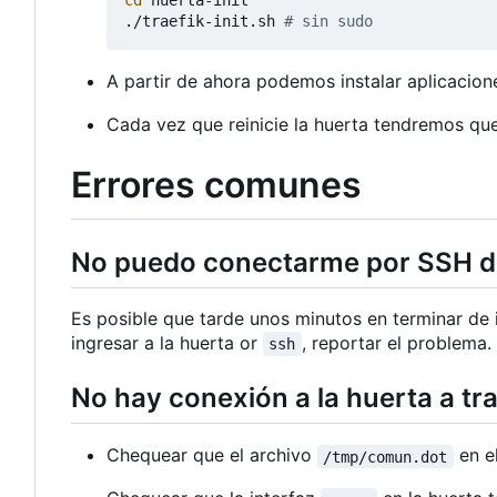
cd
 huerta-init

./traefik-init.sh 
# sin sudo
A partir de ahora podemos instalar aplicacio
Cada vez que reinicie la huerta tendremos qu
Errores comunes
No puedo conectarme por SSH de
Es posible que tarde unos minutos en terminar de i
ingresar a la huerta or
, reportar el problema.
ssh
No hay conexión a la huerta a tr
Chequear que el archivo
en e
/tmp/comun.dot