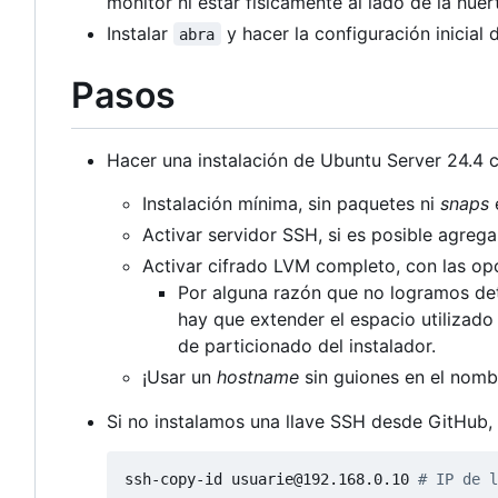
monitor ni estar físicamente al lado de la huer
Instalar
y hacer la configuración inicial
abra
Pasos
Hacer una instalación de Ubuntu Server 24.4 c
Instalación mínima, sin paquetes ni
snaps
e
Activar servidor SSH, si es posible agreg
Activar cifrado LVM completo, con las opc
Por alguna razón que no logramos de
hay que extender el espacio utilizad
de particionado del instalador.
¡Usar un
hostname
sin guiones en el nomb
Si no instalamos una llave SSH desde GitHub,
ssh-copy-id usuarie@192.168.0.10 
# IP de l