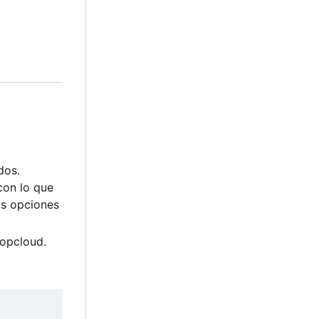
dos.
con lo que
as opciones
oopcloud.