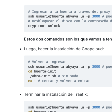
# Ingresar a la huerta a través del proxy
ssh usuarie@huerta.abyaya.la -p 
3000
# pue
# Desbloquear el disco con la contraseña d
Estos dos comandos son los que vamos a tener
Luego, hacer la instalación de Coopcloud:
# Volver a ingresar
ssh usuarie@huerta.abyaya.la -p 
3000
# pue
cd
 huerta-init

./abra-init.sh 
# sin sudo
exit
# cerrar y volver a entrar
Terminar la instalación de Traefik:
ssh usuarie@huerta.abyaya.la -p 
3000
# pue