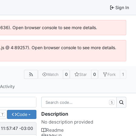
Sign In
00636). Open browser console to see more details.
dse.js @ 4:89257). Open browser console to see more details.
0
0
1
Watch
Star
Fork
Activity
S
Description
Code
T
No description provided
11:57:47 -03:00
Readme