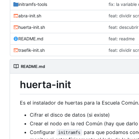
initramfs-tools
fix: la variab
abra-init.sh
feat: dividir sc
huerta-init.sh
feat: descubrir
README.md
feat: readme
traefik-init.sh
feat: dividir sc
README.md
huerta-init
Es el instalador de huertas para la Escuela Común.
Cifrar el disco de datos (si existe)
Crear el nodo en la red Común (hay que darlo 
Configurar
para que podamos conec
initramfs