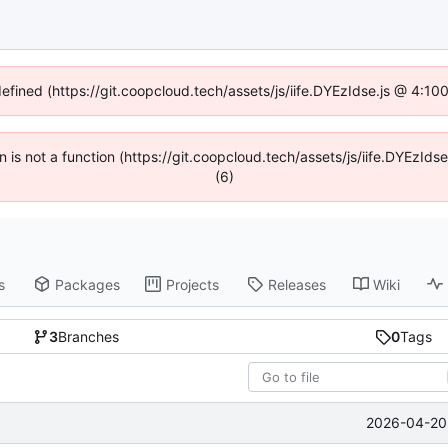
defined (https://git.coopcloud.tech/assets/js/iife.DYEzIdse.js @ 4:1
en is not a function (https://git.coopcloud.tech/assets/js/iife.DYEzI
(6)
s
Packages
Projects
Releases
Wiki
3
Branches
0
Tags
2026-04-20 