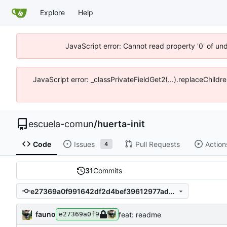
Explore
Help
JavaScript error: Cannot read property '0' of un
JavaScript error: _classPrivateFieldGet2(...).replaceChildr
escuela-comun
/
huerta-init
Code
Issues
Pull Requests
Action
4
31
Commits
e27369a0f991642df2d4bef39612977ad362e699
fauno
feat: readme
e27369a0f9