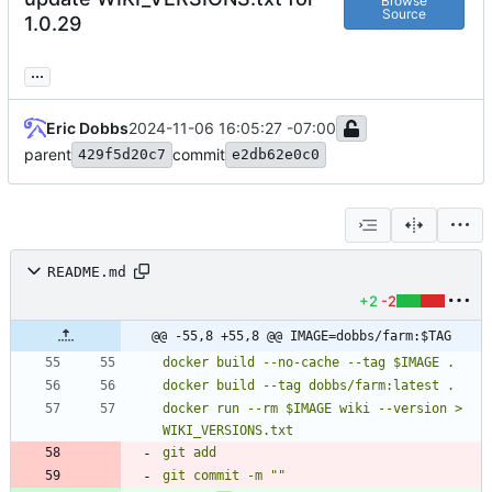
Browse
Source
1.0.29
...
Eric Dobbs
2024-11-06 16:05:27 -07:00
parent
commit
429f5d20c7
e2db62e0c0
README.md
+2
-2
@@ -55,8 +55,8 @@ IMAGE=dobbs/farm:$TAG
docker run --rm $IMAGE wiki --version > 