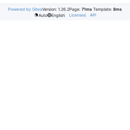
Powered by Gitea
Version: 1.26.2
Page:
71ms
Template:
8ms
Licenses
API
Auto
English