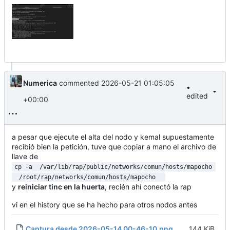
Numerica
commented
2026-05-21 01:05:05
•
edited
+00:00
a pesar que ejecute el alta del nodo y kemal supuestamente
recibió bien la petición, tuve que copiar a mano el archivo de
llave de
cp -a  /var/lib/rap/public/networks/comun/hosts/mapocho 
  /root/rap/networks/comun/hosts/mapocho  
y
reiniciar tinc en la huerta
, recién ahí conectó la rap
vi en el history que se ha hecho para otros nodos antes
Captura desde 2026-05-14 00-46-10.png
144 KiB