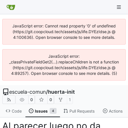
JavaScript error: Cannot read property '0' of undefined
(https://git.coopcloud.tech/assets/js/iife.DYEzIdse.js @
4:100636). Open browser console to see more details.
JavaScript error:
_classPrivateFieldGet2(...).replaceChildren is not a function
(https://git.coopcloud.tech/assets/js/iife.DYEzIdse.js @
4:89257). Open browser console to see more details. (5)
escuela-comun
/
huerta-init
0
0
1
Code
Issues
Pull Requests
Actions
4
Al parecer luego no da