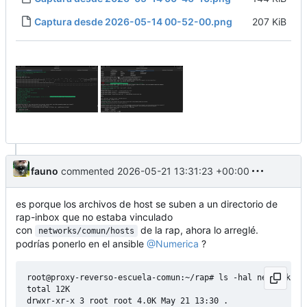
Captura desde 2026-05-14 00-52-00.png
207 KiB
fauno
commented
2026-05-21 13:31:23 +00:00
es porque los archivos de host se suben a un directorio de
rap-inbox que no estaba vinculado
con
de la rap, ahora lo arreglé.
networks/comun/hosts
podrías ponerlo en el ansible
@Numerica
?
root@proxy-reverso-escuela-comun:~/rap# ls -hal networks/co
total 12K

drwxr-xr-x 3 root root 4.0K May 21 13:30 .
