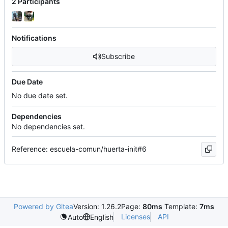
2 Participants
Notifications
Subscribe
Due Date
No due date set.
Dependencies
No dependencies set.
Reference: escuela-comun/huerta-init#6
Powered by Gitea
Version: 1.26.2
Page:
80ms
Template:
7ms
Licenses
API
Auto
English