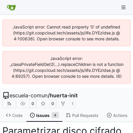
JavaScript error: Cannot read property '0' of undefined
(https://git.coopcloud.tech/assets/js/iife.DYEzIdse.js @
4:100636). Open browser console to see more details.
JavaScript error:
_classPrivateFieldGet2(...).replaceChildren is not a function
(https://git.coopcloud.tech/assets/js/iife.DYEzIdse.js @
4:89257). Open browser console to see more details. (6)
escuela-comun
/
huerta-init
0
0
1
Code
Issues
Pull Requests
Actions
4
Parametrizar disco cifrado